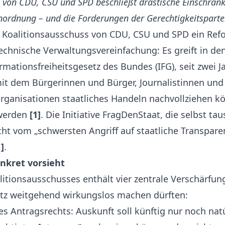
s von CDU, CSU und SPD beschließt drastische Einschrän
inordnung – und die Forderungen der Gerechtigkeitsparte
er Koalitionsausschuss von CDU, CSU und SPD ein Refo
technische Verwaltungsvereinfachung: Es greift in d
ormationsfreiheitsgesetz des Bundes (IFG), seit zwei 
mit dem Bürgerinnen und Bürger, Journalistinnen und
 Organisationen staatliches Handeln nachvollziehen kö
 werden
[1]
. Die Initiative FragDenStaat, die selbst t
richt vom „schwersten Angriff auf staatliche Transpare
1]
.
nkret vorsieht
itionsausschusses enthält vier zentrale Verschärfunge
tz weitgehend wirkungslos machen dürften:
ntragsrechts: Auskunft soll künftig nur noch nat