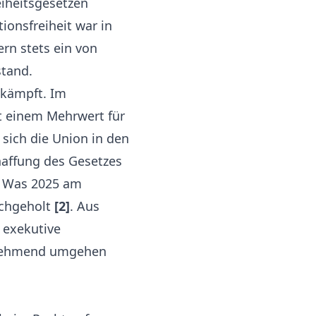
eiheitsgesetzen
ionsfreiheit war in
ern stets ein von
stand.
mkämpft. Im
t einem Mehrwert für
sich die Union in den
haffung des Gesetzes
: Was 2025 am
achgeholt
[2]
. Aus
e exekutive
zunehmend umgehen