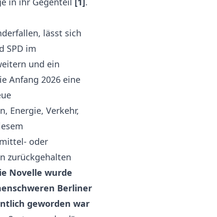
e in ihr Gegenteil
[1]
.
rfallen, lässt sich
nd SPD im
weitern und ein
sie Anfang 2026 eine
eue
, Energie, Verkehr,
diesem
ittel- oder
en zurückgehalten
ie Novelle wurde
nenschweren Berliner
entlich geworden war