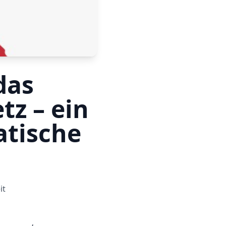
das
tz – ein
atische
it