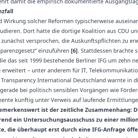
kehrt damit die empirisch dokumentierte Ausgangslag
zfall
Wirkung solcher Reformen typischerweise auseinande
tudieren. Dort hatte die dortige Koalition aus CDU u
 zunächst versprochen, die Auskunftspflichten zu er
nsparenzgesetz“ einzuführen
[6]
. Stattdessen brachte 
die das seit 1999 bestehende Berliner IFG um zehn n
rweitert – unter anderem für IT, Telekommunikation
. Transparency International Deutschland warnte in 
rade bei politisch sensiblen Vorgängen wie Förderm
nte künftig unter Verweis auf laufende Ermittlung
emerkenswert ist der zeitliche Zusammenhang: D
rend ein Untersuchungsausschuss zu einer millio
te, die überhaupt erst durch eine IFG-Anfrage öff