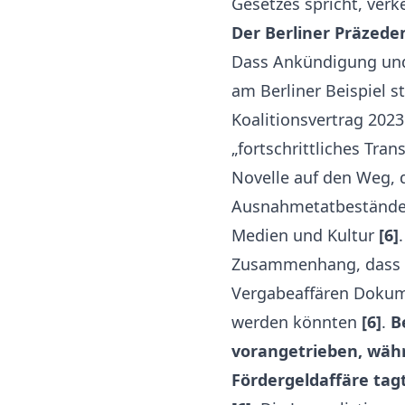
Gesetzes spricht, ver
Der Berliner Präzeden
Dass Ankündigung und 
am Berliner Beispiel s
Koalitionsvertrag 2023
„fortschrittliches Tra
Novelle auf den Weg, 
Ausnahmetatbestände e
Medien und Kultur
[6]
Zusammenhang, dass ge
Vergabeaffären Dokume
werden könnten
[6]
.
B
vorangetrieben, wäh
Fördergeldaffäre tag