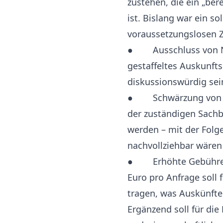
zustehen, die ein „ber
ist. Bislang war ein s
voraussetzungslosen
● Ausschluss von Nic
gestaffeltes Auskunft
diskussionswürdig se
● Schwärzung von Mit
der zuständigen Sachb
werden – mit der Folg
nachvollziehbar wäre
● Erhöhte Gebühren 
Euro pro Anfrage soll
tragen, was Auskünfte
Ergänzend soll für di