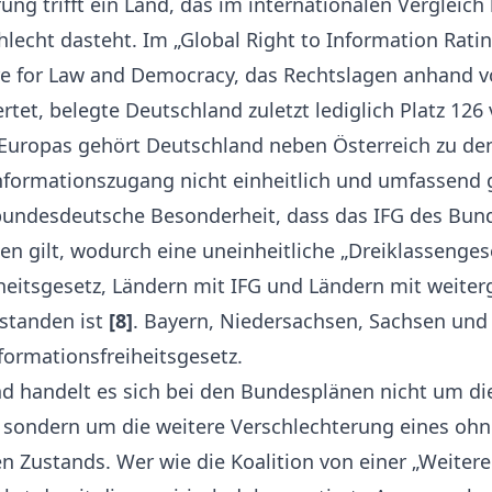
ung trifft ein Land, das im internationalen Vergleich
hlecht dasteht. Im „Global Right to Information Rati
e for Law and Democracy, das Rechtslagen anhand v
tet, belegte Deutschland zuletzt lediglich Platz 12
 Europas gehört Deutschland neben Österreich zu de
nformationszugang nicht einheitlich und umfassend ge
bundesdeutsche Besonderheit, dass das IFG des Bund
gilt, wodurch eine uneinheitliche „Dreiklassengese
heitsgesetz, Ländern mit IFG und Ländern mit weit
standen ist
[8]
. Bayern, Niedersachsen, Sachsen und
formationsfreiheitsgesetz.
d handelt es sich bei den Bundesplänen nicht um di
 sondern um die weitere Verschlechterung eines ohn
n Zustands. Wer wie die Koalition von einer „Weiter