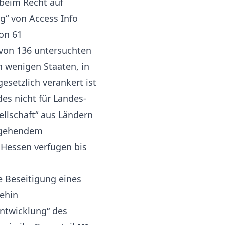
 beim Recht auf
ng“ von Access Info
on 61
6 von 136 untersuchten
n wenigen Staaten, in
setzlich verankert ist
es nicht für Landes-
llschaft“ aus Ländern
ergehendem
 Hessen verfügen bis
e Beseitigung eines
ehin
entwicklung“ des