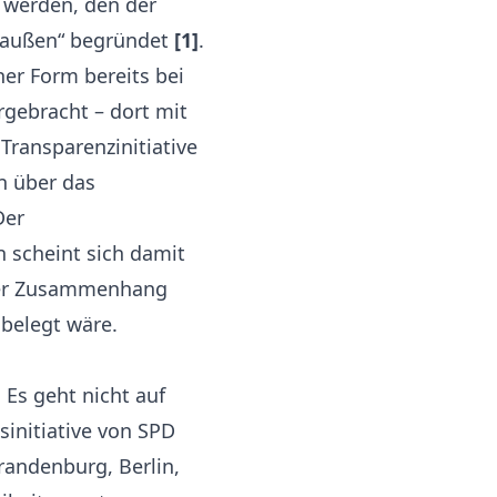
 werden, den der
 außen“ begründet
[1]
.
her Form bereits bei
rgebracht – dort mit
 Transparenzinitiative
n über das
Der
 scheint sich damit
aler Zusammenhang
belegt wäre.
 Es geht nicht auf
initiative von SPD
andenburg, Berlin,