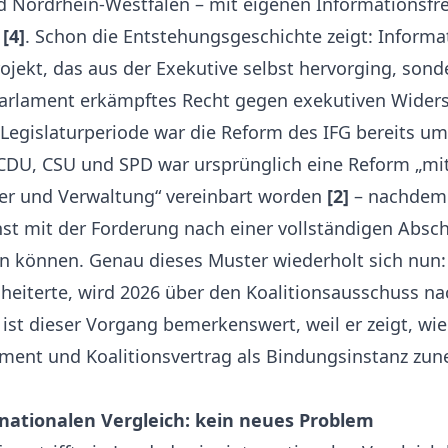
d Nordrhein-Westfalen – mit eigenen Informationsfr
n
[4]
. Schon die Entstehungsgeschichte zeigt: Informat
ojekt, das aus der Exekutive selbst hervorging, sond
 Parlament erkämpftes Recht gegen exekutiven Wider
 Legislaturperiode war die Reform des IFG bereits u
 CDU, CSU und SPD war ursprünglich eine Reform „mi
er und Verwaltung“ vereinbart worden
[2]
– nachdem 
t mit der Forderung nach einer vollständigen Absc
en können. Genau dieses Muster wiederholt sich nun
heiterte, wird 2026 über den Koalitionsausschuss n
t ist dieser Vorgang bemerkenswert, weil er zeigt, wi
ment und Koalitionsvertrag als Bindungsinstanz 
nationalen Vergleich: kein neues Problem