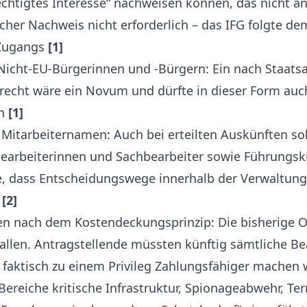
echtigtes Interesse“ nachweisen können, das nicht an
olcher Nachweis nicht erforderlich – das IFG folgte de
 Zugangs
[1]
ht-EU-Bürgerinnen und -Bürgern: Ein nach Staatsa
srecht wäre ein Novum und dürfte in dieser Form auc
in
[1]
arbeiternamen: Auch bei erteilten Auskünften sol
earbeiterinnen und Sachbearbeiter sowie Führungsk
e, dass Entscheidungswege innerhalb der Verwaltun
n
[2]
nach dem Kostendeckungsprinzip: Die bisherige O
 fallen. Antragstellende müssten künftig sämtliche B
 faktisch zu einem Privileg Zahlungsfähiger machen
e Bereiche kritische Infrastruktur, Spionageabwehr, 