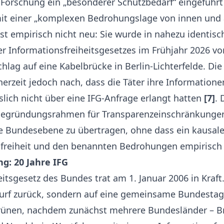
 Forschung ein „besonderer Schutzbedarf“ eingeführt
mit einer „komplexen Bedrohungslage von innen und
t empirisch nicht neu: Sie wurde in nahezu identisc
er Informationsfreiheitsgesetzes im Frühjahr 2026 vo
hlag auf eine Kabelbrücke in Berlin-Lichterfelde. Die
erzeit jedoch nach, dass die Täter ihre Informatione
lich nicht über eine IFG-Anfrage erlangt hatten
[7]
. 
 Begründungsrahmen für Transparenzeinschränkungen
die Bundesebene zu übertragen, ohne dass ein kaus
freiheit und den benannten Bedrohungen empirisch 
g: 20 Jahre IFG
itsgesetz des Bundes trat am 1. Januar 2006 in Kraft.
rf zurück, sondern auf eine gemeinsame Bundestags
rünen, nachdem zunächst mehrere Bundesländer – Br