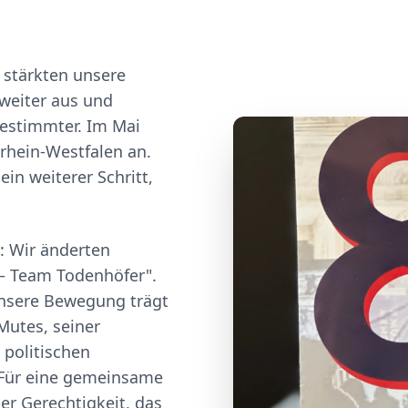
 stärkten unsere
weiter aus und
bestimmter. Im Mai
drhein-Westfalen an.
in weiterer Schritt,
t: Wir änderten
 – Team Todenhöfer".
nsere Bewegung trägt
Mutes, seiner
 politischen
: Für eine gemeinsame
der Gerechtigkeit, das