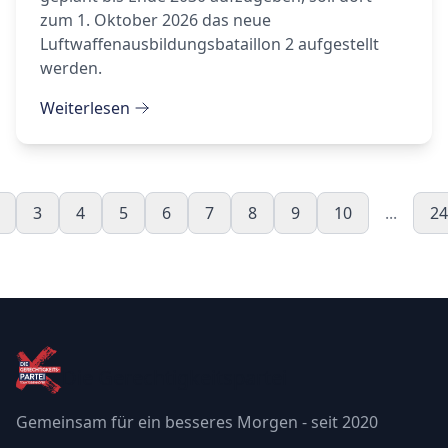
zum 1. Oktober 2026 das neue
Luftwaffenausbildungsbataillon 2 aufgestellt
werden.
Weiterlesen
3
4
5
6
7
8
9
10
...
24
Die Gerechtigkeitspartei
Gemeinsam für ein besseres Morgen - seit 2020